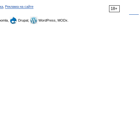
ка
,
Реклама на сайте
18+
omla,
Drupal,
WordPress, MODx.