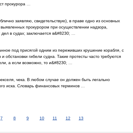
ест прокурора …
ублично заявляю, свидетельствую), в праве одно из основных
, выявленных прокурором при осуществлении надзора,
 дел в судах; заключается в&#8230; …
анное под присягой одним из переживших крушение корабля, с
 и обстановки гибели судна. Такие протесты часто требуются
ли, а если возможно, то и&#8230; …
векселя, чека. В любом случае он должен быть легально
ого иска. Словарь финансовых терминов …
7
8
9
10
11
12
13