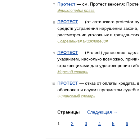
Протест
— см. Протест векселя; Прот
7
Энциклопедия права
ПРОТЕСТ
— (от латинского protestor п
8
средств устранения нарушений закона
рассмотрении уголовных и гражданских
Современная энциклопедия
ПРОТЕСТ
— (Protest) донесение, сдел
9
указанием, насколько возможно, причин
страховщиками для удостоверения гибе
Морской словарь
ПРОТЕСТ
— отказ от оплаты кредита, 
10
обоснован и служит предметом судебн
Финансовый словарь
Страницы
Следующая
→
1
2
3
4
5
6