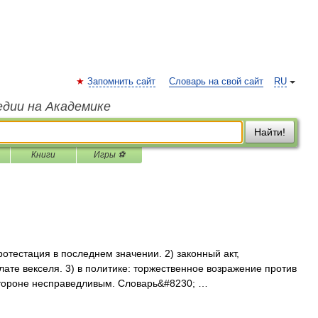
Запомнить сайт
Словарь на свой сайт
RU
едии на Академике
Найти!
Книги
Игры ⚽
протестация в последнем значении. 2) законный акт,
ате векселя. 3) в политике: торжественное возражение против
тороне несправедливым. Словарь&#8230; …