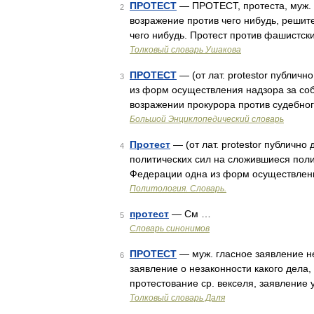
ПРОТЕСТ
— ПРОТЕСТ, протеста, муж. (о
2
возражение против чего нибудь, решит
чего нибудь. Протест против фашистски
Толковый словарь Ушакова
ПРОТЕСТ
— (от лат. protestor публич
3
из форм осуществления надзора за со
возражении прокурора против судебног
Большой Энциклопедический словарь
Протест
— (от лат. protestor публичн
4
политических сил на сложившиеся поли
Федерации одна из форм осуществлени
Политология. Словарь.
протест
— См …
5
Словарь синонимов
ПРОТЕСТ
— муж. гласное заявление н
6
заявление о незаконности какого дела,
протестование ср. векселя, заявление 
Толковый словарь Даля