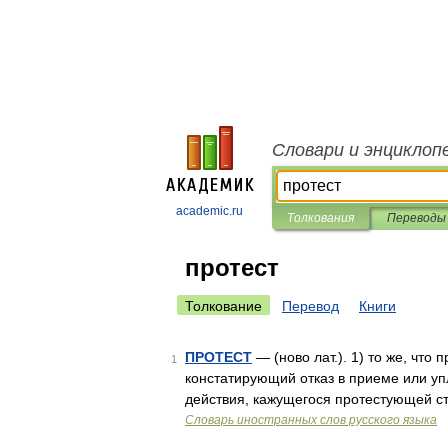
Словари и энциклоп
academic.ru
Толкования
Переводы
протест
Толкование
Перевод
Книги
ПРОТЕСТ
— (ново лат.). 1) то же, что 
1
констатирующий отказ в приеме или упл
действия, кажущегося протестующей с
Словарь иностранных слов русского языка