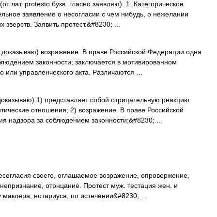
т лат. protesto букв. гласно заявляю). 1. Категорическое
ельное заявление о несогласии с чем нибудь, о нежелании
х зверств. Заявить протест.&#8230; …
но доказываю) возражение. В праве Российской Федерации одна
блюдением законности; заключается в мотивированном
о или управленческого акта. Различаются …
о доказываю) 1) представляет собой отрицательную реакцию
тические отношения; 2) возражение. В праве Российской
я надзора за соблюдением законности;&#8230; …
есогласия своего, оглашаемое возражение, опровержение,
 непризнание, отрнцание. Протест муж. тестация жен. и
у маклера, нотариуса, по истечении&#8230; …